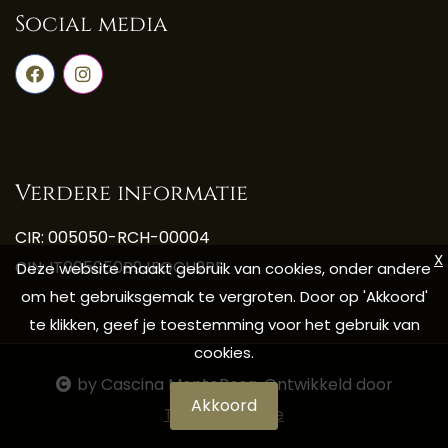
Social media
Verdere informatie
CIR: 005050-RCH-00004
X
CIN: IT005050B9JEQCU2RF
Deze website maakt gebruik van cookies, onder andere
om het gebruiksgemak te vergroten. Door op 'Akkoord'
te klikken, geef je toestemming voor het gebruik van
cookies.
by Cascina MonteRosa. Ontwikkeld door
Akkoord
Tijdvooreensite